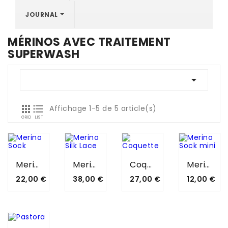
JOURNAL
MÉRINOS AVEC TRAITEMENT
SUPERWASH



Affichage 1-5 de 5 article(s)
GRID
LIST
Merino
Merino
Coquette
Merino
Sock
Silk
Sock
Prix
Prix
Prix
Prix
22,00 €
38,00 €
27,00 €
12,00 €
Lace
Mini