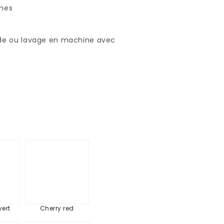
mmes
roide ou lavage en machine avec
ne
Cherry
red
vert
Cherry red