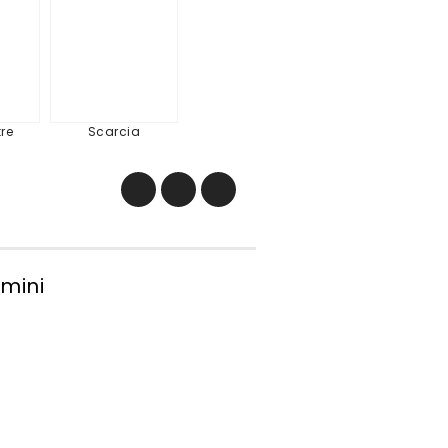
mpêtre
Scarcia
re
Scarcia
 mini