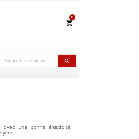
0


d avec une bonne élasticité,
nylon.