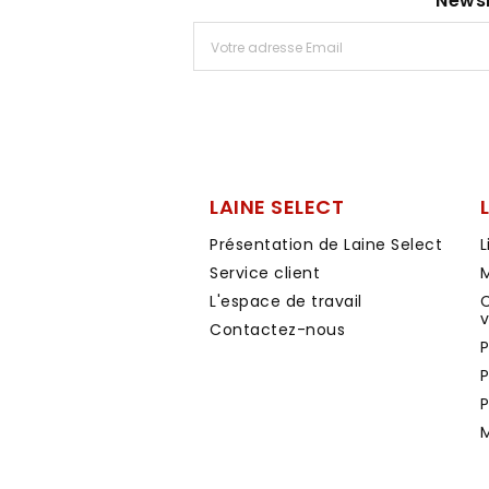
Newsl
LAINE SELECT
Présentation de Laine Select
L
Service client
M
L'espace de travail
C
Contactez-nous
P
P
P