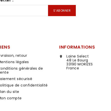
etter :
LIENS
INFORMATIONS
ivraison, retour
Laine Select

48 Le Bourg
entions légales
33190 MORIZES
France
onditions générales de
vente
aiement sécurisé
olitique de confidentialité
lan du site
Mon compte