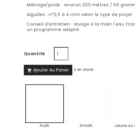
Métrage/poids : environ 200 mètres / 50 gra
Aiguilles : n°2,5 à 4 mm selon le type de projet
Conseil d'entretien : lavage à la main l'eau f
un programme adapté
Quantité
Ajouter Au Panier
2 en stock

Smalti
Jau
Frutti
ou
vert
Frutti
Smalti
Jaune ou 