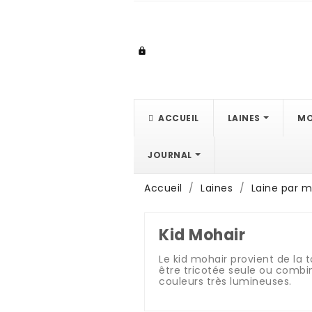

ACCUEIL
LAINES
MO
JOURNAL
Accueil
Laines
Laine par m
Kid Mohair
Le kid mohair provient de la 
être tricotée seule ou combiné
couleurs très lumineuses.