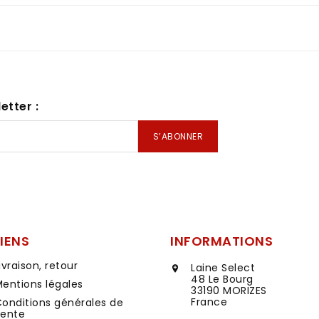
etter :
LIENS
INFORMATIONS
ivraison, retour
Laine Select

48 Le Bourg
entions légales
33190 MORIZES
France
onditions générales de
vente