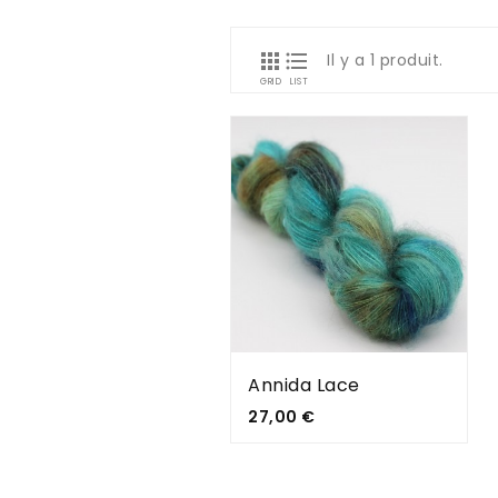


Il y a 1 produit.
GRID
LIST
Annida Lace
Prix
27,00 €