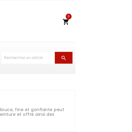
0


 douce, fine et gonflante peut
einture et offre ainsi des