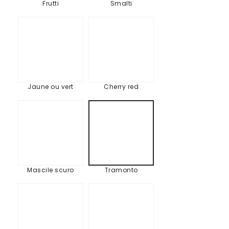
Frutti
Smalti
Jaune
Cherry
ou
red
vert
Jaune ou vert
Cherry red
Mascile
Tramonto
scuro
Mascile scuro
Tramonto
Champêtre
Scarcia