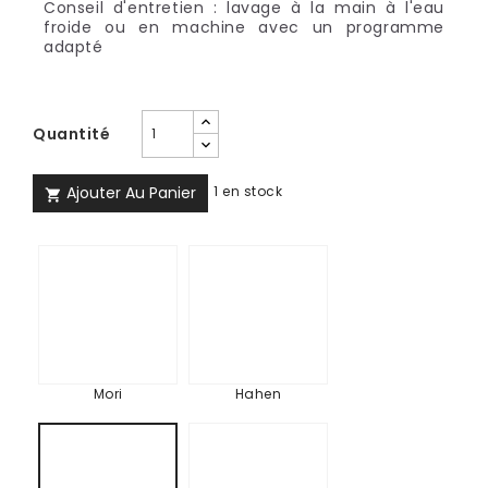
Conseil d'entretien : lavage à la main à l'eau
froide ou en machine avec un programme
adapté
Quantité
Ajouter Au Panier
1 en stock

Mori
Hahen
Mori
Hahen
Kareta
Bokashi