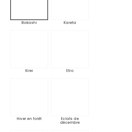
Bokashi
Kareta
Kirei
Etro
Kirei
Etro
Hiver
Eclats
en
de
forêt
décembre
Hiver en forêt
Eclats de
décembre