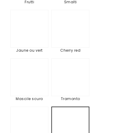
Frutti
Smalti
Jaune
Cherry
ou
red
vert
Jaune ou vert
Cherry red
Mascile
Tramonto
scuro
Mascile scuro
Tramonto
Champêtre
Scarcia