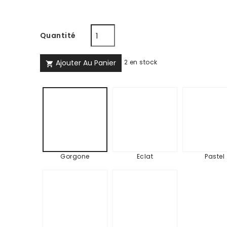
Quantité
Ajouter Au Panier
2 en stock

Eclat
Pas
Gorgone
Gorgone
Eclat
Pastel
Anisé
Lagon