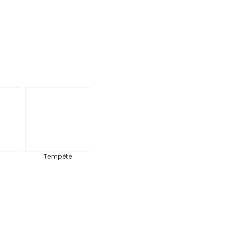
tel
Tempête
Tempête