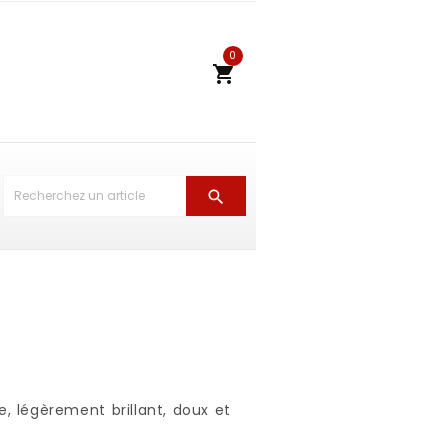
0


e, légèrement brillant, doux et