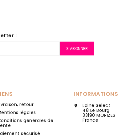
etter :
LIENS
INFORMATIONS
ivraison, retour
Laine Select

48 Le Bourg
entions légales
33190 MORIZES
France
onditions générales de
vente
aiement sécurisé