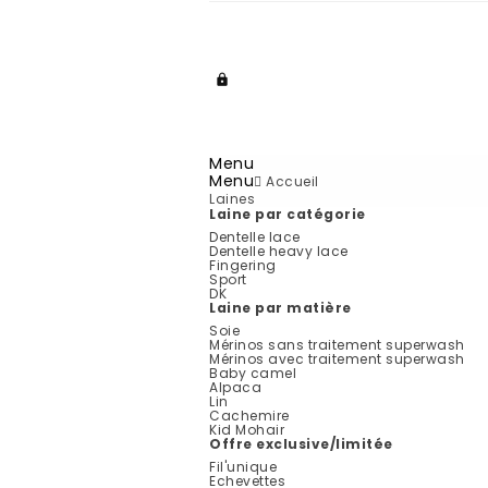

Menu
Menu
Accueil
Laines
Laine par catégorie
Dentelle lace
Dentelle heavy lace
Fingering
Sport
DK
Laine par matière
Soie
Mérinos sans traitement superwash
Mérinos avec traitement superwash
Baby camel
Alpaca
Lin
Cachemire
Kid Mohair
Offre exclusive/limitée
Fil'unique
Echevettes