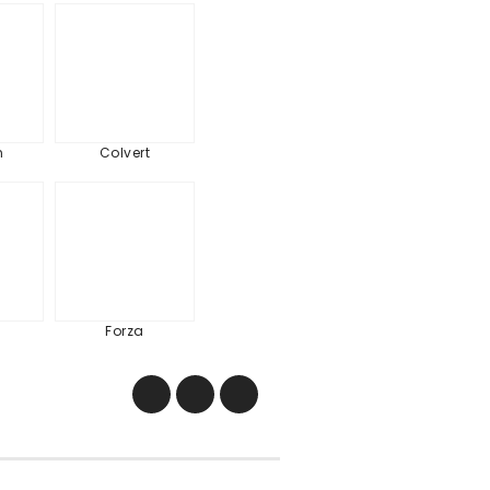
imen
Colvert
n
Colvert
to
Forza
Forza