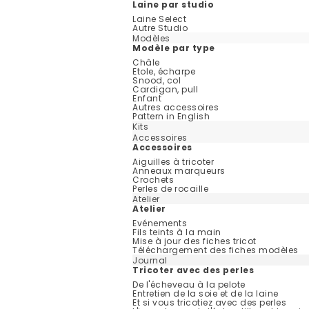
Laine par studio
Laine Select
Autre Studio
Modèles
Modèle par type
Châle
Etole, écharpe
Snood, col
Cardigan, pull
Enfant
Autres accessoires
Pattern in English
Kits
Accessoires
Accessoires
Aiguilles à tricoter
Anneaux marqueurs
Crochets
Perles de rocaille
Atelier
Atelier
Evénements
Fils teints à la main
Mise à jour des fiches tricot
Téléchargement des fiches modèles
Journal
Tricoter avec des perles
De l'écheveau à la pelote
Entretien de la soie et de la laine
Et si vous tricotiez avec des perles