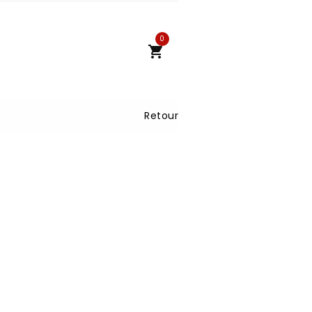
0

Retour