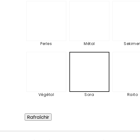
Perles
Métal
Sek
Perles
Métal
Sekime
Végétal
Rai
Sora
Végétal
Sora
Raito