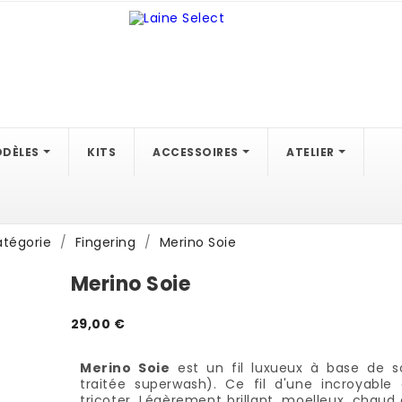
DÈLES
KITS
ACCESSOIRES
ATELIER
atégorie
Fingering
Merino Soie
Merino Soie
29,00 €
Merino Soie
est un fil luxueux à base de s
traitée superwash). Ce fil d'une incroyable
tricoter. Légèrement brillant, moelleux, chaud e