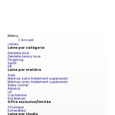
Menu
Menu
Retour
Accueil
Laines
Laine par catégorie
Dentelle lace
Dentelle heavy lace
Fingering
Sport
DK
Laine par matière
Soie
Mérinos sans traitement superwash
Mérinos avec traitement superwash
Baby camel
Alpaca
Lin
Cachemire
Kid Mohair
Offre exclusive/limitée
Fil'unique
Echevettes
Laine par studio