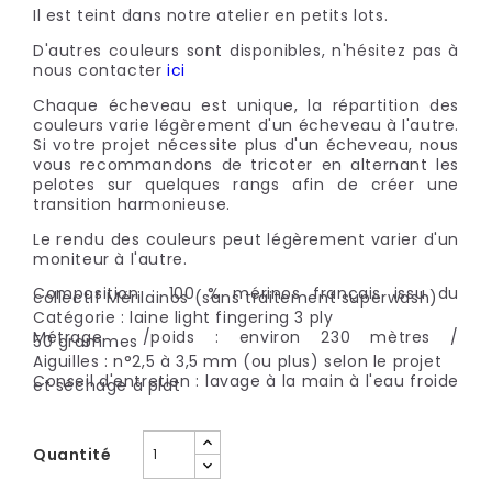
Il est teint dans notre atelier en petits lots.
D'autres couleurs sont disponibles, n'hésitez pas à
nous contacter
ici
Chaque écheveau est unique, la répartition des
couleurs varie légèrement d'un écheveau à l'autre.
Si votre projet nécessite plus d'un écheveau, nous
vous recommandons de tricoter en alternant les
pelotes sur quelques rangs afin de créer une
transition harmonieuse.
Le rendu des couleurs peut légèrement varier d'un
moniteur à l'autre.
Composition : 100 % mérinos français issu du
collectif Mérilainos (sans traitement superwash)
Catégorie : laine light fingering 3 ply
Métrage /poids : environ 230 mètres /
50 grammes
Aiguilles : n°2,5 à 3,5 mm (ou plus) selon le projet
Conseil d'entretien : lavage à la main à l'eau froide
et séchage à plat
Quantité