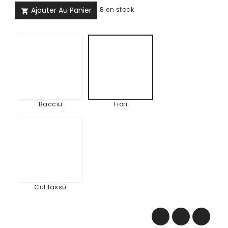
Ajouter Au Panier
8 en stock

Bacciu
Fiori
Bacciu
Fiori
Cutilassu
Cutilassu