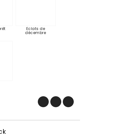
rêt
Eclats de
décembre
alie
e
ck