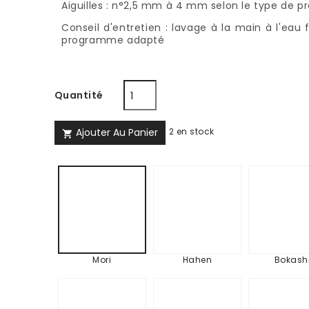
Aiguilles : n°2,5 mm à 4 mm selon le type de pr
Conseil d'entretien : lavage à la main à l'ea
programme adapté
Quantité
Ajouter Au Panier
2 en stock

Hahen
Bok
Mori
Mori
Hahen
Bokash
Kirei
Etro
Hiv
en
forê