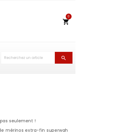
0


 pas seulement !
de mérinos extra-fin superwah