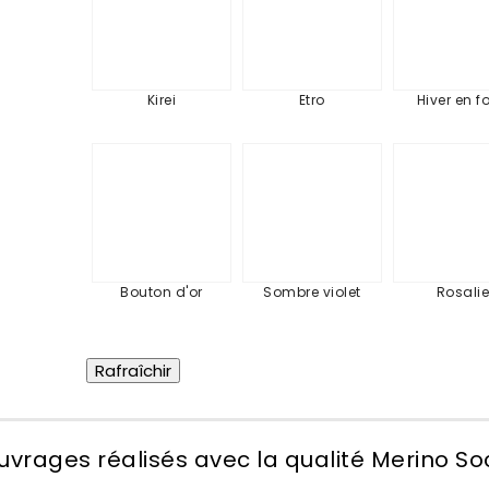
Kirei
Etro
Hiver en fo
Bouton
Sombre
Ros
d'or
violet
Bouton d'or
Sombre violet
Rosali
uvrages réalisés avec la qualité Merino So