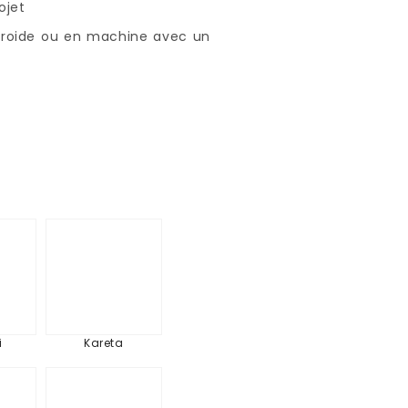
ojet
u froide ou en machine avec un
ashi
Kareta
i
Kareta
er
Eclats
de
t
décembre