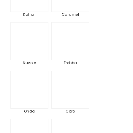
Kahori
Caramel
Nuvole
Frebba
Nuvole
Frebba
Onda
Citro
Onda
Citro
Althea
Persicu