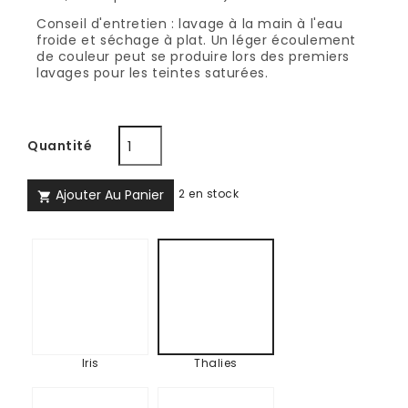
Conseil d'entretien : lavage à la main à l'eau
froide et séchage à plat. Un léger écoulement
de couleur peut se produire lors des premiers
lavages pour les teintes saturées.
Quantité
Ajouter Au Panier
2 en stock

Iris
Thalies
Iris
Thalies
Nymphe
Carnaval