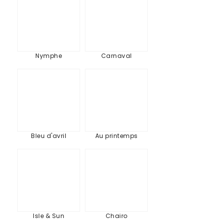
Nymphe
Carnaval
Bleu
Au
d'avril
printemps
Bleu d'avril
Au printemps
Isle
Chairo
&
Sun
Isle & Sun
Chairo